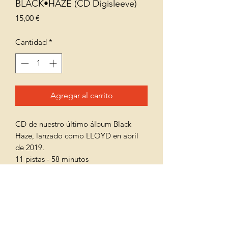
BLACK•HAZE (CD Digisleeve)
Precio
15,00 €
Cantidad
*
Agregar al carrito
CD de nuestro último álbum Black
Haze, lanzado como LLOYD en abril
de 2019.
11 pistas - 58 minutos
Viene con un folleto ilustrado de 12
páginas.