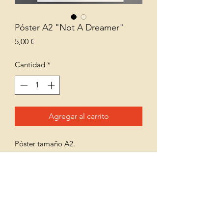
Póster A2 "Not A Dreamer"
Precio
5,00 €
Cantidad
*
Agregar al carrito
Póster tamaño A2.
También disponible con ilustración de
"V. Lust For Dreams"
• VOLVER A LA PÁGINA DE INICIO